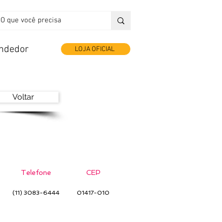
endedor
LOJA OFICIAL
Voltar
Telefone
CEP
(11) 3083-6444
01417-010