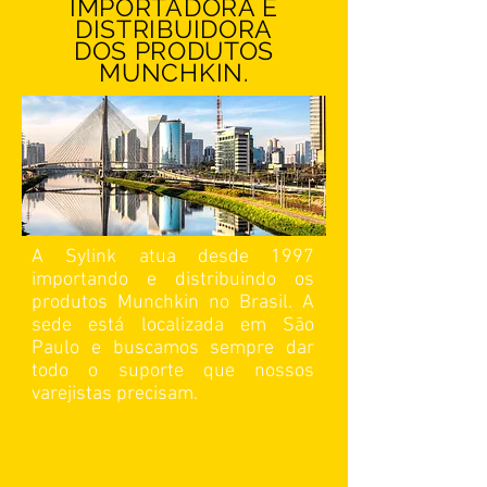
IMPORTADORA E
DISTRIBUIDORA
DOS PRODUTOS
MUNCHKIN.
A Sylink atua desde 1997
importando e distribuindo os
produtos Munchkin no Brasil. A
sede está localizada em São
Paulo e buscamos sempre dar
todo o suporte que nossos
varejistas precisam.