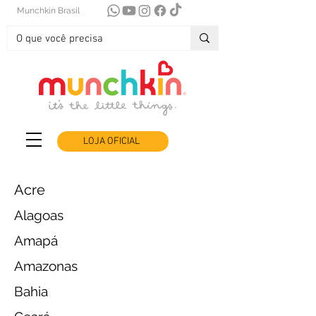
Munchkin Brasil
LOJA OFICIAL
Acre
Alagoas
Amapá
Amazonas
Bahia