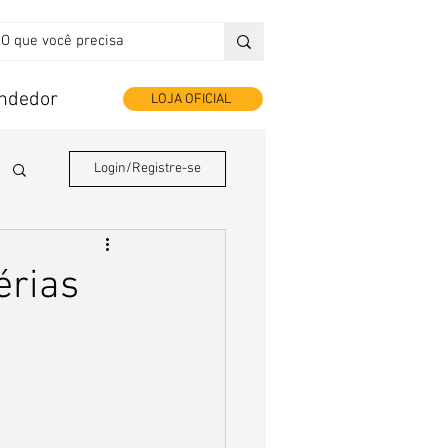
endedor
LOJA OFICIAL
Login/Registre-se
érias