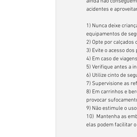
ainda não conseguem 
acidentes e aproveita
1) Nunca deixe crianç
equipamentos de seg
2) Opte por calçados 
3) Evite o acesso dos
4) Em caso de viagen
5) Verifique antes a 
6) Utilize cinto de s
7) Supervisione as re
8) Em carrinhos e be
provocar sufocament
9) Não estimule o us
10)  Mantenha as emb
elas podem facilitar 