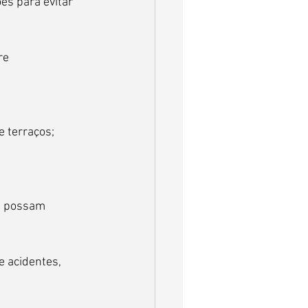
s para evitar 
re 
 terraços;
e possam 
 acidentes, 