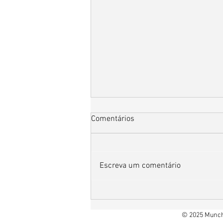
Comentários
Escreva um comentário
Outubro Rosa: um lembrete de
amor, cuidado e prevenção
© 2025 Munchk