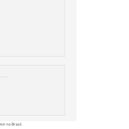
 Prevenir Doenças
iratórias na Chegada do
rno: Um Guia para Mães
in no Brasil.