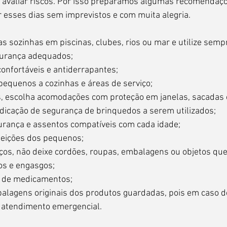
avaliar riscos. Por isso preparamos algumas recomendaçõe
r esses dias sem imprevistos e com muita alegria.
as sozinhas em piscinas, clubes, rios ou mar e utilize semp
urança adequados;
confortáveis e antiderrapantes;
 pequenos a cozinhas e áreas de serviço;
s, escolha acomodações com proteção em janelas, sacadas e
indicação de segurança de brinquedos a serem utilizados;
egurança e assentos compatíveis com cada idade;
feições dos pequenos;
rços, não deixe cordões, roupas, embalagens ou objetos qu
os e engasgos;
o de medicamentos;
alagens originais dos produtos guardadas, pois em caso de
o atendimento emergencial.