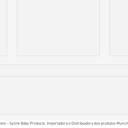
Rede de apoio: o que é, por que
Como
importa e como criar a sua.
Resp
Inve
in - Sylink Baby Products. Importadora e Distribuidora dos produtos Munchk