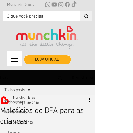
Munchkin Brasil
LOJA OFICIAL
Registre-se
Post
Todos posts
Munchkin Brasil
Todos posts
13 de jul. de 2016
Malefícios do BPA para as
Alimentação
crianças
Comportamento
Educação