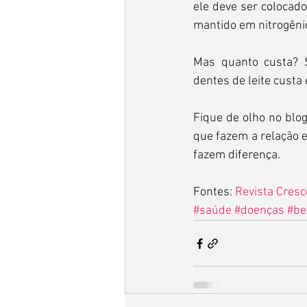
ele deve ser colocado
mantido em nitrogênio
Mas quanto custa? S
dentes de leite cust
Fique de olho no bl
que fazem a relação e
fazem diferença.
Fontes: 
Revista Cresc
#saúde
#doenças
#be