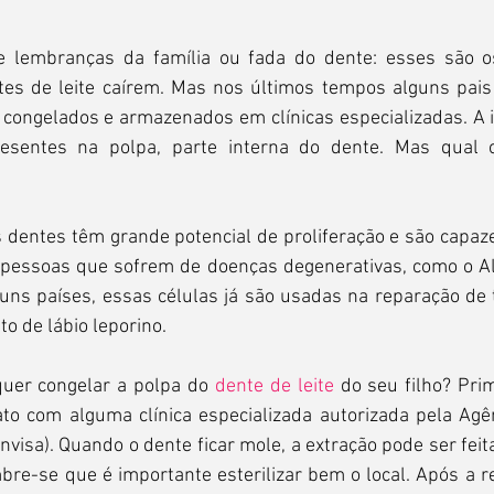
de lembranças da família ou fada do dente: esses são o
es de leite caírem. Mas nos últimos tempos alguns pais
congelados e armazenados em clínicas especializadas. A i
esentes na polpa, parte interna do dente. Mas qual o 
 dentes têm grande potencial de proliferação e são capaz
 pessoas que sofrem de doenças degenerativas, como o Al
uns países, essas células já são usadas na reparação de t
o de lábio leporino.
quer congelar a polpa do 
dente de leite
 do seu filho? Pri
to com alguma clínica especializada autorizada pela Agên
Anvisa). Quando o dente ficar mole, a extração pode ser feit
re-se que é importante esterilizar bem o local. Após a re