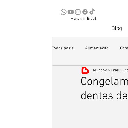
Munchkin Brasil
Blog
Todos posts
Alimentação
Com
Munchkin Brasil
19 d
Segurança
Congelame
dentes de 