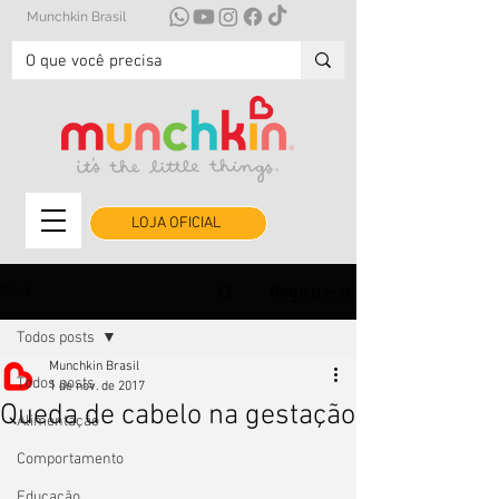
Munchkin Brasil
LOJA OFICIAL
Registre-se
Post
Todos posts
Munchkin Brasil
Todos posts
1 de nov. de 2017
Queda de cabelo na gestação
Alimentação
Comportamento
Educação