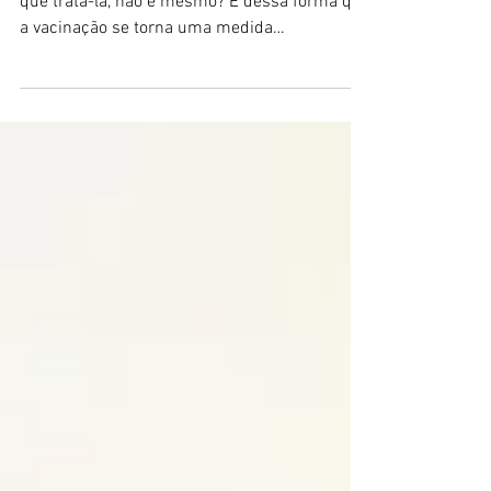
É muito mais fácil prevenir uma enfermidade
que trata-la, não é mesmo? É dessa forma que
a vacinação se torna uma medida
importante...