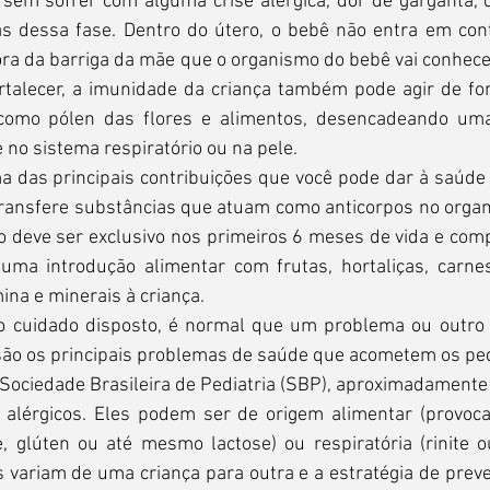
 sem sofrer com alguma crise alérgica, dor de garganta, 
as dessa fase. Dentro do útero, o bebê não entra em cont
ora da barriga da mãe que o organismo do bebê vai conhece
ortalecer, a imunidade da criança também pode agir de fo
, como pólen das flores e alimentos, desencadeando uma
no sistema respiratório ou na pele.
das principais contribuições que você pode dar à saúde do
transfere substâncias que atuam como anticorpos no organ
o deve ser exclusivo nos primeiros 6 meses de vida e com
uma introdução alimentar com frutas, hortaliças, carne
ina e minerais à criança.
o cuidado disposto, é normal que um problema ou outro 
são os principais problemas de saúde que acometem os pe
Sociedade Brasileira de Pediatria (SBP), aproximadamente 
alérgicos. Eles podem ser de origem alimentar (provoca
, glúten ou até mesmo lactose) ou respiratória (rinite o
 variam de uma criança para outra e a estratégia de preve