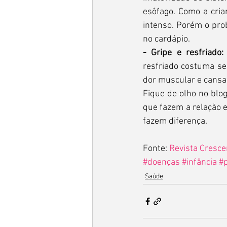
esôfago. Como a cria
intenso. Porém o pro
no cardápio.
- Gripe e resfriado:
resfriado costuma ser
dor muscular e cansa
Fique de olho no bl
que fazem a relação e
fazem diferença.
Fonte: 
Revista Cresce
#doenças
#infância
#
Saúde