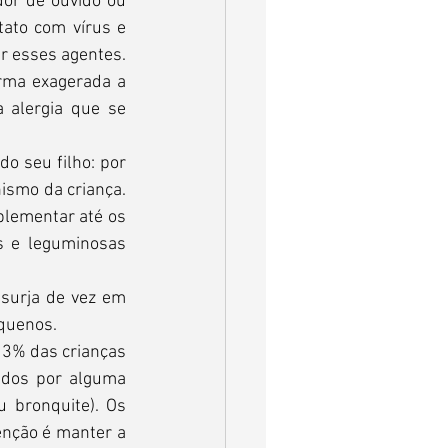
dor de ouvido ou 
ato com vírus e 
r esses agentes. 
rma exagerada a 
 alergia que se 
 seu filho: por 
ismo da criança. 
plementar até os 
s e leguminosas 
surja de vez em 
quenos.
3% das crianças 
dos por alguma 
u bronquite). Os 
nção é manter a 