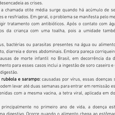
desencadeia as crises.
 a chamada otite média surge quando há acúmulo de sec
pes e resfriados. Em geral, o problema se manifesta pelo m
gir tratamento com antibióticos. Após o contato com águ
os da criança com uma toalha, pois a umidade també
us, bactérias ou parasitas presentes na água ou aliment
, diarreia e dores abdominais. Embora pareça corriqueiro,
causas de morte infantil no Brasil, em decorrência da d
mento para esses casos inclui a ingestão de soro caseiro e 
 digestão.
 rubéola e sarampo: 
causadas por vírus, essas doenças s
 podem levar até duas semanas para entrar em remissão es
nidas com a mesma vacina, a tetra viral, aplicada em do
 principalmente no primeiro ano de vida, a doença est
ma digestivo. Ocorre quando o alimento chega ao estômago