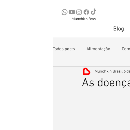
Munchkin Brasil
Blog
Todos posts
Alimentação
Com
Munchkin Brasil
6 de
Segurança
As doenç