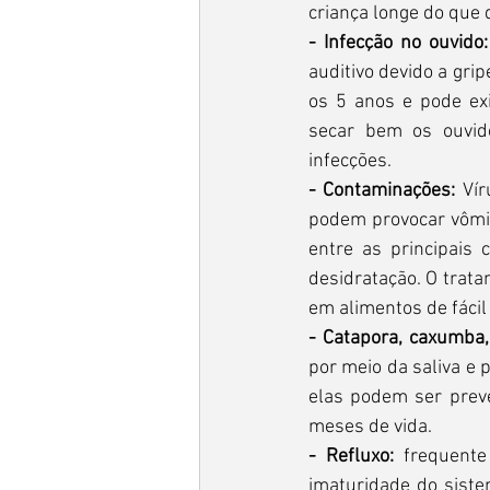
criança longe do que 
- Infecção no ouvido:
auditivo devido a gri
os 5 anos e pode exi
secar bem os ouvid
infecções.
- Contaminações: 
Vír
podem provocar vômito
entre as principais 
desidratação. O trata
em alimentos de fácil
- Catapora, caxumba,
por meio da saliva e
elas podem ser preve
meses de vida.
- Refluxo:
 frequente
imaturidade do siste