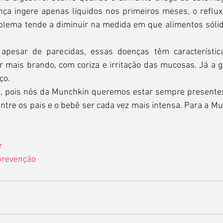
nça ingere apenas líquidos nos primeiros meses, o reflux
blema tende a diminuir na medida em que alimentos sólido
 apesar de parecidas, essas doenças têm característica
 mais brando, com coriza e irritação das mucosas. Já a gri
ço.
og, pois nós da Munchkin queremos estar sempre present
ntre os pais e o bebê ser cada vez mais intensa. Para a Mu
r 
prevenção