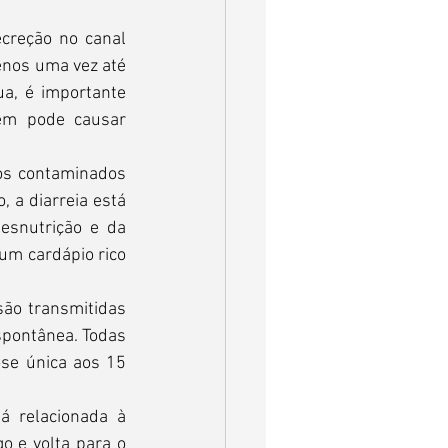
reção no canal 
enos uma vez até 
a, é importante 
m pode causar 
os contaminados 
 a diarreia está 
esnutrição e da 
um cardápio rico 
ão transmitidas 
pontânea. Todas 
se única aos 15 
á relacionada à 
 e volta para o 