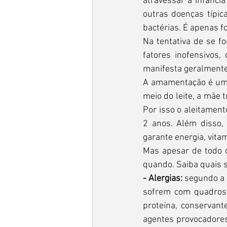
atravessar a infância
outras doenças típic
bactérias. É apenas f
Na tentativa de se f
fatores inofensivos
manifesta geralmente 
A amamentação é uma 
meio do leite, a mãe 
Por isso o aleitament
2 anos. Além disso, 
garante energia, vitam
Mas apesar de todo 
quando. Saiba quais 
- Alergias:
 segundo a 
sofrem com quadros 
proteína, conservante
agentes provocadores