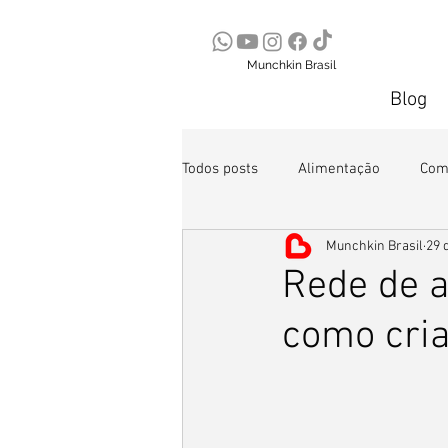
Munchkin Brasil
Blog
Todos posts
Alimentação
Com
Munchkin Brasil
29 
Segurança
Rede de a
como cria