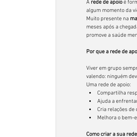
A 
rede de apoio
 é fo
algum momento da vida.
Muito presente na 
ma
meses após a chegada 
promove a saúde men
Por que a rede de apo
Viver em grupo sempre
valendo: ninguém deve
Uma rede de apoio:
Compartilha resp
Ajuda a enfrent
Cria relações de
Melhora o bem-est
Como criar a sua rede