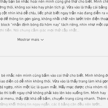
 thấy bạn bè nhắc hoài nên mình cũng ghé thử cho biết. Mình chỉ
 thôi, không soi kèo hay phân tích gì. Vừa vào là thấy cái bảng 
 cột nhìn khá dễ chịu, liếc phát biết ngay trận nào đang diễn ra v
 họ để thông tin gọn gàng, không nhồi chữ nên lướt trên điện thoạ
p block “nhận định bóng đá hôm nay” tách riêng, nhìn như một c
thì tiện. Nói chung cảm giác mọi thứ cập nhật…
Mostrar mais
n bè nhắc nên mình cũng bấm vào coi thử cho biết. Mình không đ
ao diện có dễ nhìn không thôi. Vừa vào là thấy trang làm khá gọn
bị ngợp, nhìn một lúc là quen mắt. Mấy mục được chia nhóm rõ 
o thì biết ngay chứ không phải kéo lên kéo xuống tìm. Mình hay 
cái menu, thấy đặt khá dễ bấm, chuyển trang cũng nhanh. Thêm c
o từng khối thông tin ngay ngắn, các ô bảng căn đều nên lướt…