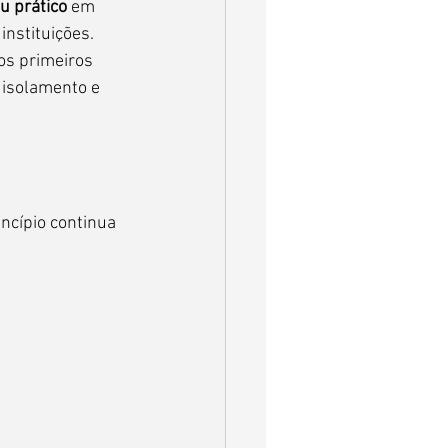
ou prático
 em 
instituições.
os primeiros 
 isolamento e 
ncípio continua 