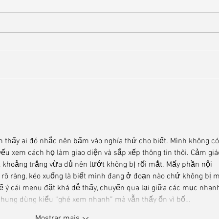
Como Prevenir Doenças
Cuid
Respiratórias na Chegada do
bebês
Inverno: Um Guia para Mães
 thấy ai đó nhắc nên bấm vào nghía thử cho biết. Mình không có
yếu xem cách họ làm giao diện và sắp xếp thông tin thôi. Cảm giá
g, khoảng trắng vừa đủ nên lướt không bị rối mắt. Mấy phần nội 
rõ ràng, kéo xuống là biết mình đang ở đoạn nào chứ không bị m
 ý cái menu đặt khá dễ thấy, chuyển qua lại giữa các mục nhanh
 chung dùng kiểu “ghé xem nhanh” mà vẫn thấy ổn vì bố…
Mostrar mais