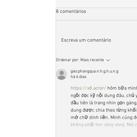
8 comentários
Escreva um comentário
Outubro Rosa: um lembrete de
Ordenar por:
Mais recente
amor, cuidado e prevenção
giecphangqua.n.h.g.h.u.n.g
há 6 dias
https://x8.actor/
 hôm bữa mình
ngồi đọc kỹ nội dung đâu, chủ 
đầu tiên là trang nhìn gọn gàn
dung được chia theo từng khối 
mớ chữ dính liền. Mình cũng để
không phải tìm vòng vòng. Nói