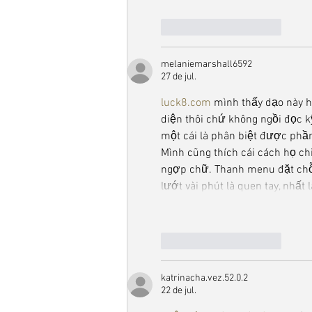
Curtir
Responder
melaniemarshall6592
27 de jul.
luck8.com
 mình thấy dạo này h
diện thôi chứ không ngồi đọc kỹ
một cái là phân biệt được phần
Mình cũng thích cái cách họ ch
ngợp chữ. Thanh menu đặt chỗ 
lướt vài phút là quen tay, nhấ
Curtir
Responder
katrinacha.vez.52.0.2
22 de jul.