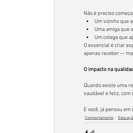
Não é preciso começa
Um vizinho que 
Uma amiga que o
Um colega que ap
O essencial é criar es
apenas receber — mas
O impacto na qualidad
Quando existe uma red
saudável e feliz, co
E você, já pensou em 
Comportamento
Educaçã