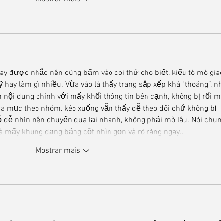
ay được nhắc nên cũng bấm vào coi thử cho biết, kiểu tò mò gia
 hay làm gì nhiều. Vừa vào là thấy trang sắp xếp khá “thoáng”, nh
 nội dung chính với mấy khối thông tin bên cạnh, không bị rối mắ
ia mục theo nhóm, kéo xuống vẫn thấy dễ theo dõi chứ không bị 
dễ nhìn nên chuyển qua lại nhanh, không phải mò lâu. Nói chun
t là mấy khung dạng bảng cột nhìn gọn và rõ ràng ngay…
Mostrar mais