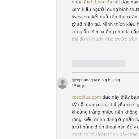
nhận định bóng đá nét
 dạo này
xem kiểu người dùng bình thường
livescore kết quả xếp theo dạng
tỷ số hiện tại. Mình thích kiểu
cũng ổn. Kéo xuống chút là gặ
bài để ai muốn đọc trước trận 
Curtir
Responder
giecphangqua.n.h.g.h.u.n.g
19 de jul.
xosoplus.com
 dạo này thấy bạ
kỹ nội dung đâu, chủ yếu xem gi
khoảng trắng nhiều nên không 
ràng, kiểu mình đang ở phần nà
lướt bằng điện thoại nên để ý 
mình thích là họ trình bày the