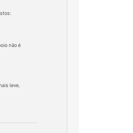
stos:
oio não é 
ais leve, 