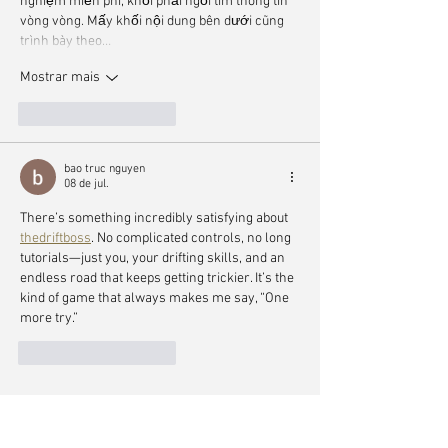
nghiệm miễn phí, khỏi phải ngồi tìm thông tin 
vòng vòng. Mấy khối nội dung bên dưới cũng 
trình bày theo…
Mostrar mais
Curtir
Responder
bao truc nguyen
08 de jul.
There’s something incredibly satisfying about 
thedriftboss
. No complicated controls, no long 
tutorials—just you, your drifting skills, and an 
endless road that keeps getting trickier. It’s the 
kind of game that always makes me say, “One 
more try.”
Curtir
Responder