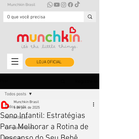
Munchkin Brasil
LOJA OFICIAL
Registre-se
Post
Todos posts
Munchkin Brasil
Todos posts
6 de jan. de 2025
Sono Infantil: Estratégias
Alimentação
Para Melhorar a Rotina de
Comportamento
Descanso do Seu Bebê
Educação